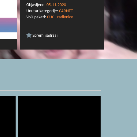
Objavljeno:
05.11.2020
Unutar kategorije:
CARNET
VoD paketi:
CUC - radionice
Spremi sadržaj