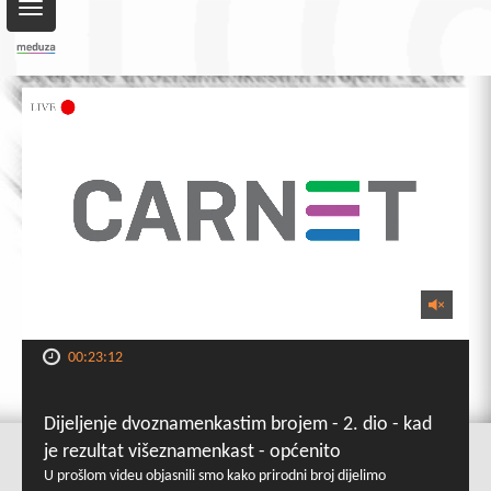
Toggle
navigation
00:23:12
Dijeljenje dvoznamenkastim brojem - 2. dio - kad
je rezultat višeznamenkast - općenito
U prošlom videu objasnili smo kako prirodni broj dijelimo