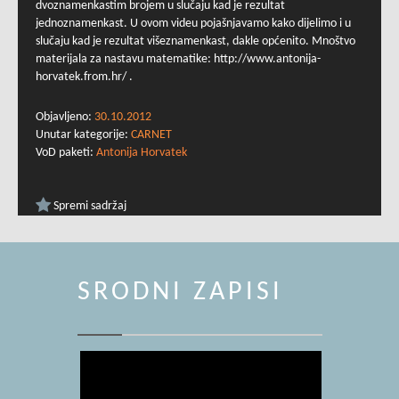
dvoznamenkastim brojem u slučaju kad je rezultat
jednoznamenkast. U ovom videu pojašnjavamo kako dijelimo i u
slučaju kad je rezultat višeznamenkast, dakle općenito. Mnoštvo
materijala za nastavu matematike: http://www.antonija-
horvatek.from.hr/ .
Objavljeno:
30.10.2012
Unutar kategorije:
CARNET
VoD paketi:
Antonija Horvatek
Spremi sadržaj
SRODNI ZAPISI