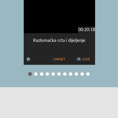
00:20:18
Razlomačka crta i dijeljenje
Pita
CARNET
2318