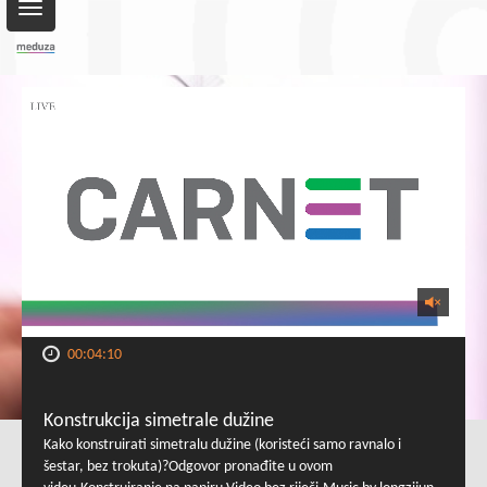
Toggle
navigation
00:04:10
Konstrukcija simetrale dužine
Kako konstruirati simetralu dužine (koristeći samo ravnalo i
šestar, bez trokuta)?Odgovor pronađite u ovom