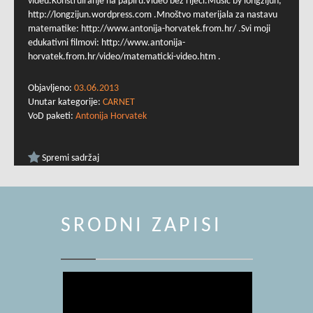
videu.Konstruiranje na papiru.Video bez riječi.Music by longzijun,
http://longzijun.wordpress.com .Mnoštvo materijala za nastavu
matematike: http://www.antonija-horvatek.from.hr/ .Svi moji
edukativni filmovi: http://www.antonija-
horvatek.from.hr/video/matematicki-video.htm .
Objavljeno:
03.06.2013
Unutar kategorije:
CARNET
VoD paketi:
Antonija Horvatek
Spremi sadržaj
SRODNI ZAPISI