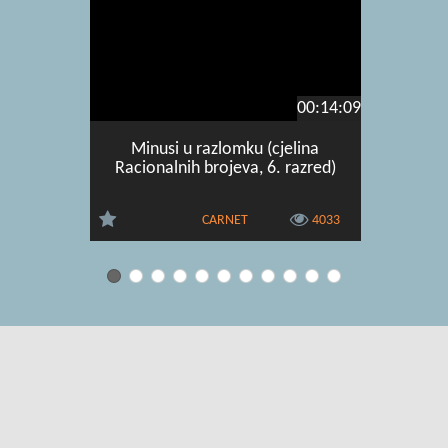
00:14:09
Minusi u razlomku (cjelina
Kvadra
Racionalnih brojeva, 6. razred)
CARNET
4033