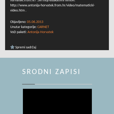
horvatek.from.hr/ .Svi moji edukativni filmovi:
http://www.antonija-horvatek.from.hr/video/matematicki-
video.htm .
Objavljeno:
05.06.2013
Unutar kategorije:
CARNET
VoD paketi:
Antonija Horvatek
Spremi sadržaj
SRODNI ZAPISI