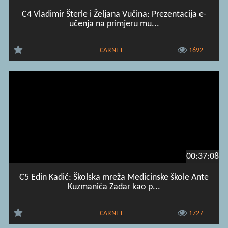
C4 Vladimir Šterle i Željana Vučina: Prezentacija e-
učenja na primjeru mu...
CARNET
1692
00:37:08
C5 Edin Kadić: Školska mreža Medicinske škole Ante
Kuzmanića Zadar kao p...
CARNET
1727