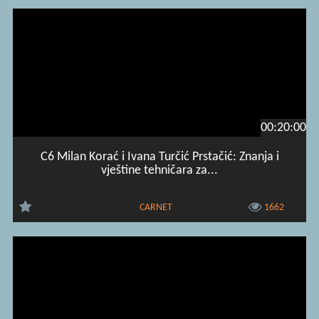
00:20:00
C6 Milan Korać i Ivana Turčić Prstačić: Znanja i
vještine tehničara za...
CARNET
1662