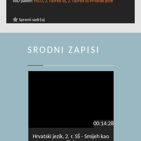
VoD paketi:
MZO
,
2. razred SŠ
,
2. razred SŠ Hrvatski jezik
Spremi sadržaj
SRODNI ZAPISI
00:14:28
Hrvatski jezik, 2. r. SŠ - Smijeh kao
Hrvatski j