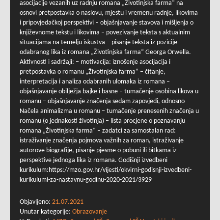
asocijacije vezanih uz radnju romana „Životinjska farma“ na
osnovi pretpostavka o naslovu, mjestu i vremenu radnje, likovima
i pripovjedačkoj perspektivi – objašnjavanje stavova i mišljenja o
književnome tekstu i likovima – povezivanje teksta s aktualnim
situacijama na temelju iskustva – pisanje teksta iz pozicije
odabranog lika iz romana „Životinjska farma“ Georga Orwella.
Aktivnosti i sadržaji: – motivacija: iznošenje asocijacija i
pretpostavka o romanu „Životinjska farma“ – čitanje,
interpretacija i analiza odabranih ulomaka iz romana –
objašnjavanje obilježja bajke i basne – tumačenje osobina likova u
romanu – objašnjavanje značenja sedam zapovjedi, odnosno
Načela animalizma u romanu – tumačenje prenesenih značenja u
romanu (o jednakosti životinja) – lista procjene o poznavanju
romana „Životinjska farma“ – zadatci za samostalan rad:
istraživanje značenja pojmova važnih za roman, istraživanje
autorove biografije, pisanje pjesme o pobuni ili bitkama iz
perspektive jednoga lika iz romana. Godišnji izvedbeni
kurikulum:https://mzo.gov.hr/vijesti/okvirni-godisnji-izvedbeni-
kurikulumi-za-nastavnu-godinu-2020-2021/3929
Objavljeno:
21.07.2021
Unutar kategorije:
Obrazovanje