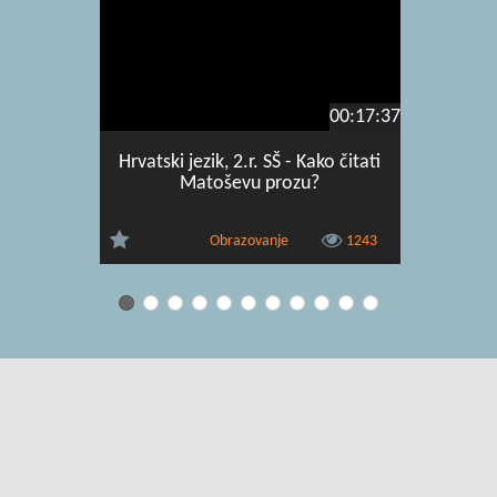
00:17:37
Hrvatski jezik, 2.r. SŠ - Kako čitati
Hrva
Matoševu prozu?
Inter
(Mat
Obrazovanje
1243