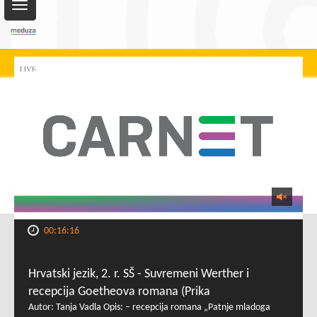
Toggle
navigation
00:16:16
Hrvatski jezik, 2. r. SŠ - Suvremeni Werther i
recepcija Goetheova romana (Prika
Autor: Tanja Vadla Opis: – recepcija romana „Patnje mladoga