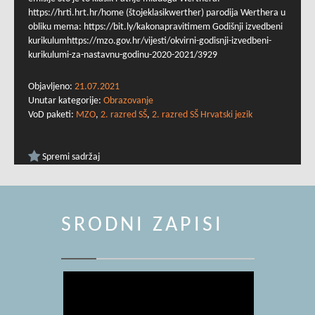
https://hrti.hrt.hr/home (štojeklasikwerther) parodija Werthera u
obliku mema: https://bit.ly/kakonapravitimem Godišnji izvedbeni
kurikulumhttps://mzo.gov.hr/vijesti/okvirni-godisnji-izvedbeni-
kurikulumi-za-nastavnu-godinu-2020-2021/3929
Objavljeno:
21.07.2021
Unutar kategorije:
Obrazovanje
VoD paketi:
MZO
,
2. razred SŠ
,
2. razred SŠ Hrvatski jezik
Spremi sadržaj
SRODNI ZAPISI